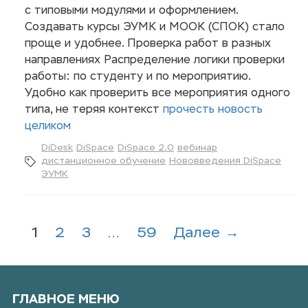
с типовыми модулями и оформлением.
Создавать курсы ЭУМК и МООК (СПОК) стало
проще и удобнее. Проверка работ в разных
направлениях Распределение логики проверки
работы: по студенту и по мероприятию.
Удобно как проверить все мероприятия одного
типа, не теряя контекст
прочесть новость
целиком
DiDesk
DiSpace
DiSpace 2.0
вебинар
дистанционное обучение
Нововведения DiSpace
ЭУМК
1
2
3
…
59
Далее →
ГЛАВНОЕ МЕНЮ